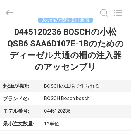
©
2017
-
2026
Wuxi
Boschの燃料噴射装置
Welben
Auto
0445120236 BOSCHの小松
家
Parts
Co.,LTD.
All
QSB6 SAA6D107E-1Bのための
Rights
Reserved.
プ
ディーゼル共通の柵の注入器
ロ
のアッセンブリ
ダ
ク
起源の場所:
BOSCHの工場で作られる
ト
BOSCH Bosch bosch
ブランド名:
0445120236
モデル番号:
私
最小注文数量:
12単位