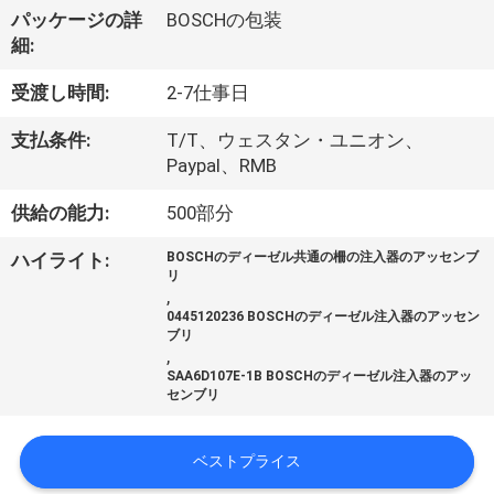
達
パッケージの詳
BOSCHの包装
に
細:
つ
受渡し時間:
2-7仕事日
い
支払条件:
T/T、ウェスタン・ユニオン、
Paypal、RMB
て
供給の能力:
500部分
工
ハイライト:
BOSCHのディーゼル共通の柵の注入器のアッセンブ
リ
場
,
0445120236 BOSCHのディーゼル注入器のアッセン
旅
ブリ
,
行
SAA6D107E-1B BOSCHのディーゼル注入器のアッ
センブリ
品
ベストプライス