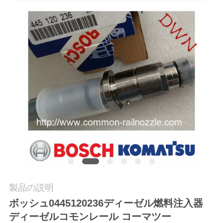
質
管
理
私
達
に
連
絡
し
製品の説明
な
ボッシュ
0445120236
ディーゼル燃料注入器
ディーゼルコモンレール コーマツー
さ