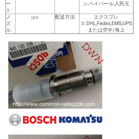
ー
ン,ペイパール,人民元
ト:
地
ノ
配送方法:
エクスプレ
ほか
ズ
ス:DHL,Fedex,EMS,UPS
図
ル:
または空中/海上
PRIVACY
POLICY