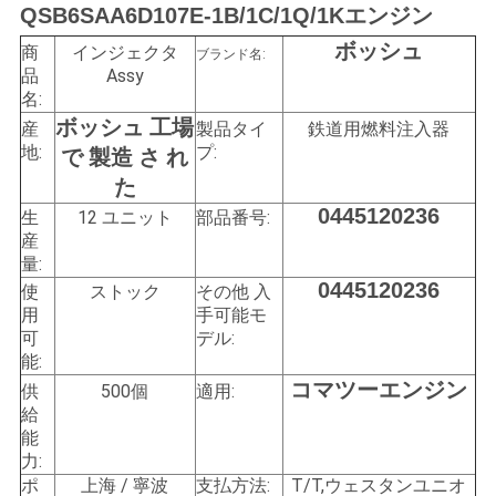
QSB6SAA6D107E-1B/1C/1Q/1Kエンジン
い
ボッシュ
商
インジェクタ
ブランド名:
品
Assy
名:
引
ボッシュ 工場
産
製品タイ
鉄道用燃料注入器
用
地:
プ:
で 製造 さ れ
た
を
0445120236
生
12 ユニット
部品番号:
要
産
量:
求
0445120236
使
ストック
その他 入
用
手可能
モ
し
可
デル:
能:
な
コマツーエンジン
供
500個
適用:
給
さ
能
い
力:
ポ
上海 / 寧波
支払方法:
T/T,ウェスタンユニオ